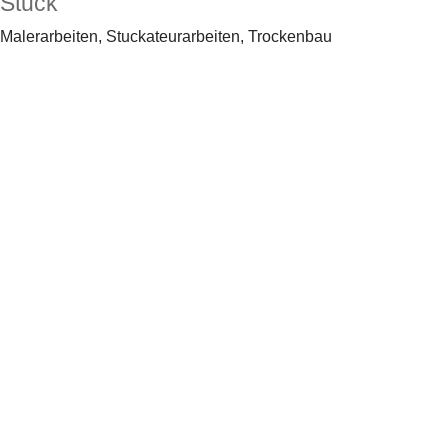
Stuck
Malerarbeiten, Stuckateurarbeiten, Trockenbau
Sprechen Sie
uns an.