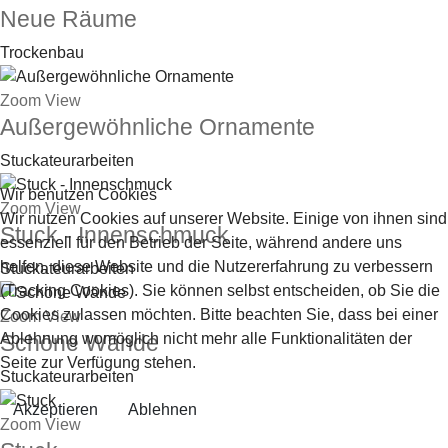
Neue Räume
Trockenbau
Zoom
View
Außergewöhnliche Ornamente
Stuckateurarbeiten
Wir benutzen Cookies
Zoom
View
Wir nutzen Cookies auf unserer Website. Einige von ihnen sind
Stuck - Innenschmuck
essenziell für den Betrieb der Seite, während andere uns
helfen, diese Website und die Nutzererfahrung zu verbessern
Stuckateurarbeiten
(Tracking Cookies). Sie können selbst entscheiden, ob Sie die
Cookies zulassen möchten. Bitte beachten Sie, dass bei einer
Zoom
View
Ablehnung womöglich nicht mehr alle Funktionalitäten der
Schöne Wände
Seite zur Verfügung stehen.
Stuckateurarbeiten
Akzeptieren
Ablehnen
Zoom
View